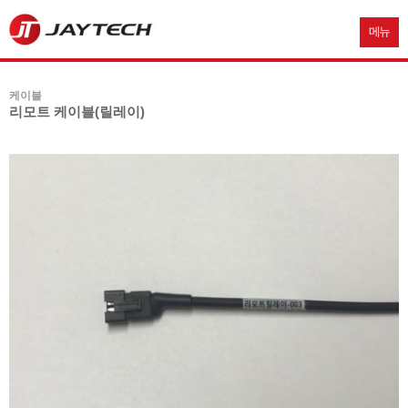
메뉴
케이블
리모트 케이블(릴레이)
본문