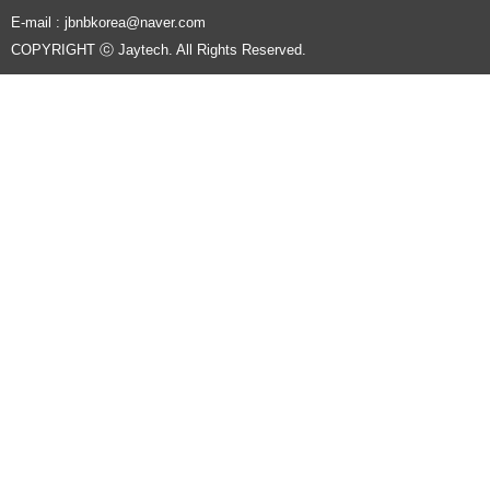
E-mail : jbnbkorea@naver.com
COPYRIGHT ⓒ Jaytech. All Rights Reserved.