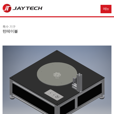
메뉴
특수 기구
턴테이블
본문