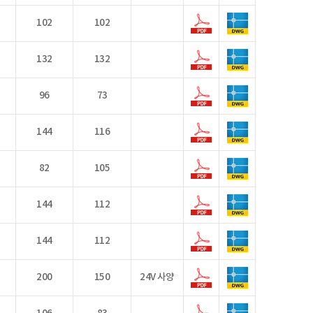
102
102
132
132
96
73
144
116
82
105
144
112
144
112
200
150
24V 사양