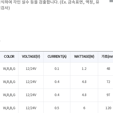
식하여 각인 실수 등을 검출합니다. (Ex. 금속표면, 액정, 유
면검사)
록
COLOR
VOLTAGE(V)
CURRENT(A)
WATTAGE(W)
가로(m
W,R,B,G
12/24V
0.1
1.2
48
W,R,B,G
12/24V
0.4
4.8
72
W,R,B,G
12/24V
0.4
4.8
97
W,R,B,G
12/24V
0.5
6
120