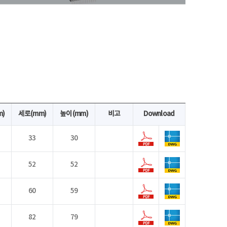
m)
세로(mm)
높이(mm)
비고
Download
33
30
52
52
60
59
82
79