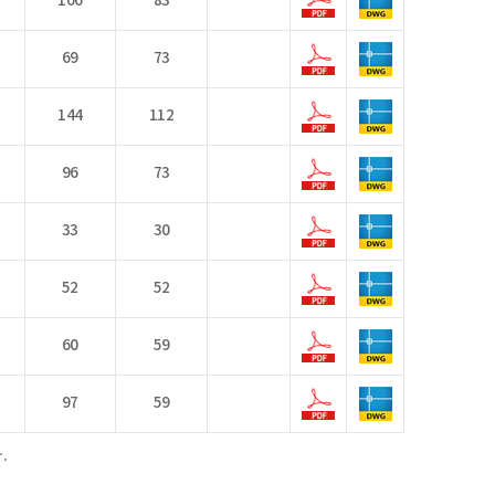
106
83
69
73
144
112
96
73
33
30
52
52
60
59
97
59
.